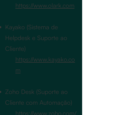
https://www.olark.com
Kayako (Sistema de
Helpdesk e Suporte ao
Cliente)
https://www.kayako.co
m
Zoho Desk (Suporte ao
Cliente com Automação)
https://www.zoho.com/