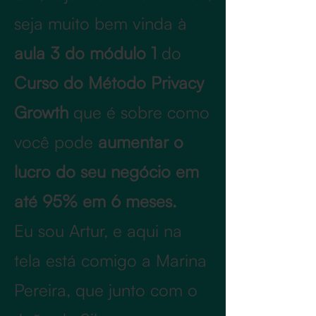
seja muito bem vinda à
aula 3 do módulo 1
do
Curso do Método Privacy
Growth
que é sobre como
você pode
aumentar o
lucro do seu negócio em
até 95% em 6 meses.
Eu sou Artur, e aqui na
tela está comigo a Marina
Pereira, que junto com o