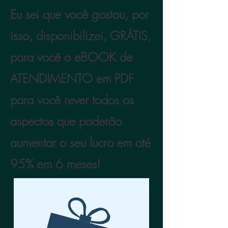
Eu sei que você gostou, por
isso, disponibilizei, GRÁTIS,
para você o eBOOK de
ATENDIMENTO em PDF
para você rever todos os
aspectos que poderão
aumentar o seu lucro em até
95% em 6 meses!