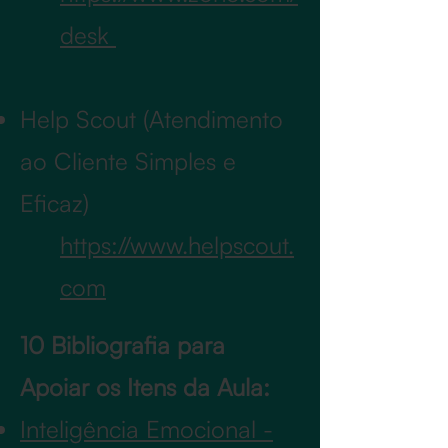
desk
Help Scout (Atendimento
ao Cliente Simples e
Eficaz)
https://www.helpscout.
com
10 Bibliografia para
Apoiar os Itens da Aula:
Inteligência Emocional -