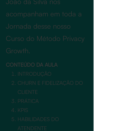
João da Silva nos
acompanham em toda a
Jornada desse nosso
Curso do Método Privacy
Growth.
CONTEÚDO DA AULA
INTRODUÇÃO
CHURN E FIDELIZAÇÃO DO
CLIENTE
PRÁTICA
KPIS
HABILIDADES DO
ATENDENTE