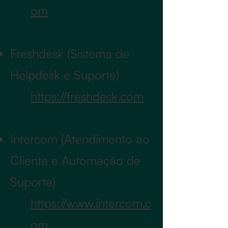
om
Freshdesk (Sistema de
Helpdesk e Suporte)
https://freshdesk.com
Intercom (Atendimento ao
Cliente e Automação de
Suporte)
https://www.intercom.c
om