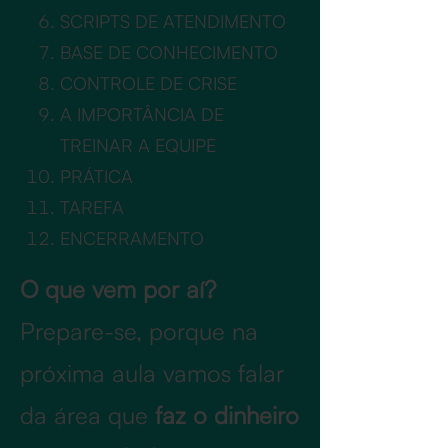
SCRIPTS DE ATENDIMENTO
BASE DE CONHECIMENTO
CONTROLE DE CRISE
A IMPORTÂNCIA DE
TREINAR A EQUIPE
PRÁTICA
TAREFA
ENCERRAMENTO ​
O que vem por aí?
Prepare-se, porque na
próxima aula vamos falar
da área que
faz o dinheiro