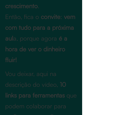
crescimento
.
Então, fica o
convite
:
vem
com tudo para a próxima
aul
a, porque agora
é a
hora de ver o dinheiro
fluir!
​Vou deixar, aqui na
descrição do vídeo,
10
links para ferramentas
que
podem colaborar para