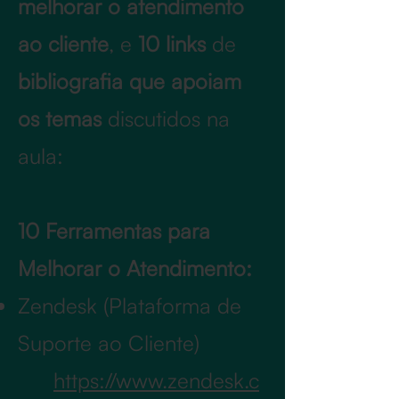
melhorar o atendimento
ao cliente
, e
10 links
de
bibliografia que apoiam
os temas
discutidos na
aula:
10 Ferramentas para
Melhorar o Atendimento:
Zendesk (Plataforma de
Suporte ao Cliente)
https://www.zendesk.c