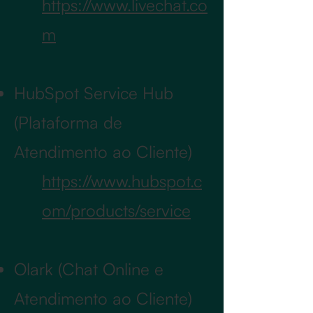
https://www.livechat.co
m
HubSpot Service Hub
(Plataforma de
Atendimento ao Cliente)
https://www.hubspot.c
om/products/service
Olark (Chat Online e
Atendimento ao Cliente)