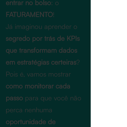
entrar no bolso
: o
FATURAMENTO
!
Já imaginou aprender o
segredo por trás de KPIs
que transformam dados
em estratégias certeiras
?
Pois é, vamos mostrar
como monitorar cada
passo
para que você não
perca nenhuma
oportunidade de